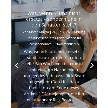
Was, wenn KI uns nicht
ersetzt – sondern uns in
den Schatten stellt?
von
Martin Maglia
|
24. Juni 2026
|
Führung
und künstliche Intelligenz
,
Wissen für
Zwischendurch
| 0 Kommentieren
Was, wenn KI uns nicht ersetzt –
sondern uns in den Schatten
stellt? Am Wochenende habe ich
mir ein zum Nachdenken
anregendes Video von Rick Beato
angesehen. (Den Link dazu
findest du am Ende dieses
Artikels.) Für diejenigen, die ihn
nicht kennen: Rick Beato ist...