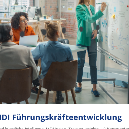
 MDI Führungskräfteentwicklung
d künstliche Intelligenz
,
MDI Inside
,
Training Insights
|
0 Kommenta