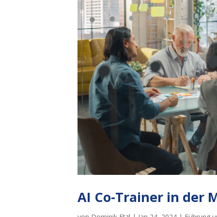
AI Co-Trainer in der
von
Dominik Etzl
|
Jan 24, 2024
|
Führung un