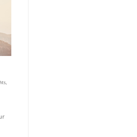
ghts
,
ur