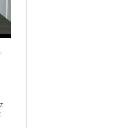
n
gt
n