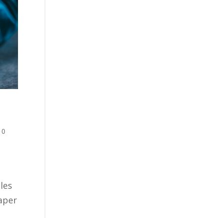
|
0
les
aper