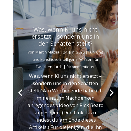
Was, wenn KI uns nicht
ersetzt – sondern uns in
den Schatten stellt?
von
Martin Maglia
|
24. Juni 2026
|
Führung
und künstliche Intelligenz
,
Wissen für
Zwischendurch
| 0 Kommentieren
Was, wenn KI uns nicht ersetzt –
sondern uns in den Schatten
stellt? Am Wochenende habe ich
mir ein zum Nachdenken
anregendes Video von Rick Beato
angesehen. (Den Link dazu
findest du am Ende dieses
Artikels.) Für diejenigen, die ihn