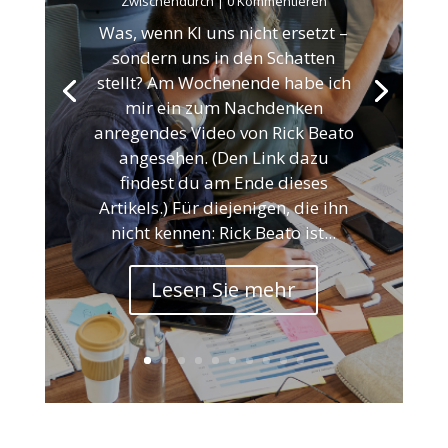
Zwischendurch
| 0 Kommentieren
Was, wenn KI uns nicht ersetzt –
sondern uns in den Schatten
stellt? Am Wochenende habe ich
mir ein zum Nachdenken
anregendes Video von Rick Beato
angesehen. (Den Link dazu
findest du am Ende dieses
Artikels.) Für diejenigen, die ihn
nicht kennen: Rick Beato ist...
Lesen Sie mehr