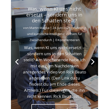
Was, wenn KI uns nicht
ersetzt – sondern uns in
den Schatten stellt?
von
Martin Maglia
|
24. Juni 2026
|
Führung
und künstliche Intelligenz
,
Wissen für
Zwischendurch
| 0 Kommentieren
Was, wenn KI uns nicht ersetzt –
sondern uns in den Schatten
stellt? Am Wochenende habe ich
mir ein zum Nachdenken
anregendes Video von Rick Beato
angesehen. (Den Link dazu
findest du am Ende dieses
Artikels.) Für diejenigen, die ihn
nicht kennen: Rick Beato ist...