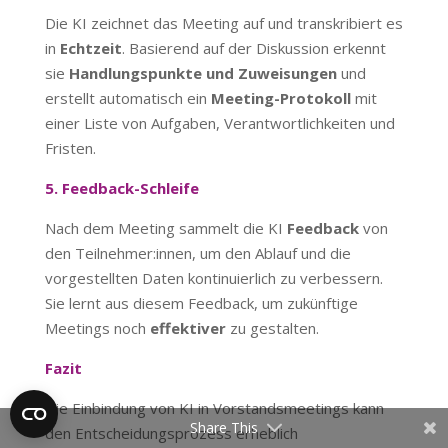
Die KI zeichnet das Meeting auf und transkribiert es
in
Echtzeit
. Basierend auf der Diskussion erkennt
sie
Handlungspunkte und Zuweisungen
und
erstellt automatisch ein
Meeting-Protokoll
mit
einer Liste von Aufgaben, Verantwortlichkeiten und
Fristen.
5. Feedback-Schleife
Nach dem Meeting sammelt die KI
Feedback
von
den Teilnehmer:innen, um den Ablauf und die
vorgestellten Daten kontinuierlich zu verbessern.
Sie lernt aus diesem Feedback, um zukünftige
Meetings noch
effektiver
zu gestalten.
Fazit
Die Einbindung von KI in Vorstandsmeetings kann
Share This
den Entscheidungsprozess erheblich