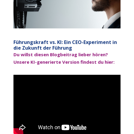
Führungskraft vs. KI: Ein CEO-Experiment in
die Zukunft der Führung
Du willst diesen Blogbeitrag lieber hören?
Unsere KI-generierte Version findest du hier: