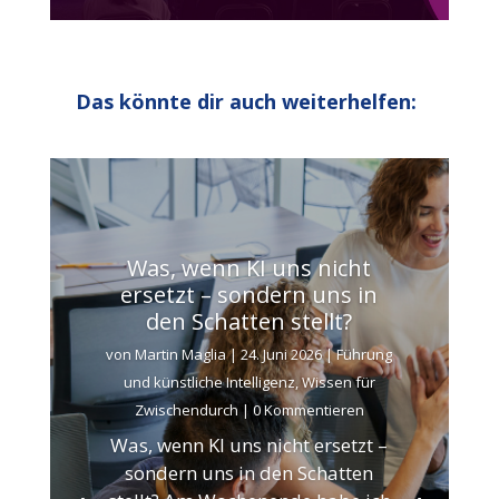
Das könnte dir auch weiterhelfen:
Was, wenn KI uns nicht
ersetzt – sondern uns in
den Schatten stellt?
von
Martin Maglia
|
24. Juni 2026
|
Führung
und künstliche Intelligenz
,
Wissen für
Zwischendurch
| 0 Kommentieren
Was, wenn KI uns nicht ersetzt –
sondern uns in den Schatten