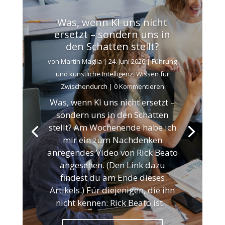
Was, wenn KI uns nicht
ersetzt – sondern uns in
den Schatten stellt?
von
Martin Maglia
|
24. Juni 2026
|
Führung
und künstliche Intelligenz
,
Wissen für
Zwischendurch
| 0 Kommentieren
Was, wenn KI uns nicht ersetzt –
sondern uns in den Schatten
stellt? Am Wochenende habe ich
mir ein zum Nachdenken
anregendes Video von Rick Beato
angesehen. (Den Link dazu
findest du am Ende dieses
Artikels.) Für diejenigen, die ihn
nicht kennen: Rick Beato ist...