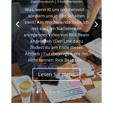
Zwischendurch
| 0 Kommentieren
Was, wenn KI uns nicht ersetzt –
sondern uns in den Schatten
stellt? Am Wochenende habe ich
mir ein zum Nachdenken
anregendes Video von Rick Beato
angesehen. (Den Link dazu
findest du am Ende dieses
Artikels.) Für diejenigen, die ihn
nicht kennen: Rick Beato ist...
Lesen Sie mehr