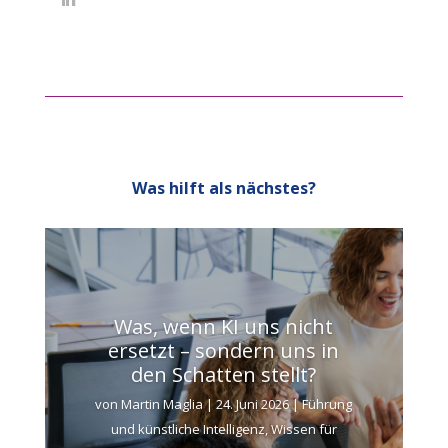
Was hilft als nächstes?
Was, wenn KI uns nicht
ersetzt – sondern uns in
den Schatten stellt?
von
Martin Maglia
|
24. Juni 2026
|
Führung
und künstliche Intelligenz
,
Wissen für