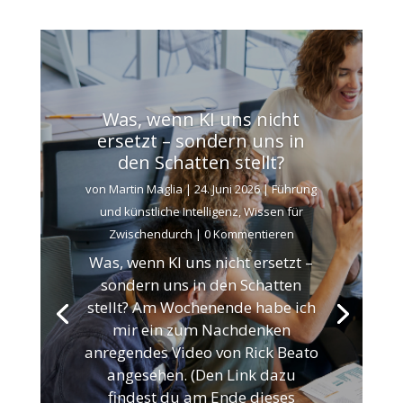
Was, wenn KI uns nicht
ersetzt – sondern uns in
den Schatten stellt?
von
Martin Maglia
|
24. Juni 2026
|
Führung
und künstliche Intelligenz
,
Wissen für
Zwischendurch
| 0 Kommentieren
Was, wenn KI uns nicht ersetzt –
sondern uns in den Schatten
stellt? Am Wochenende habe ich
mir ein zum Nachdenken
anregendes Video von Rick Beato
angesehen. (Den Link dazu
findest du am Ende dieses