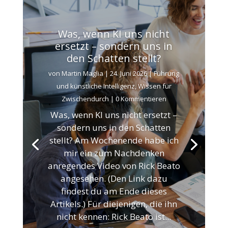
Was, wenn KI uns nicht
ersetzt – sondern uns in
den Schatten stellt?
von
Martin Maglia
|
24. Juni 2026
|
Führung
und künstliche Intelligenz
,
Wissen für
Zwischendurch
| 0 Kommentieren
Was, wenn KI uns nicht ersetzt –
sondern uns in den Schatten
stellt? Am Wochenende habe ich
mir ein zum Nachdenken
anregendes Video von Rick Beato
angesehen. (Den Link dazu
findest du am Ende dieses
Artikels.) Für diejenigen, die ihn
nicht kennen: Rick Beato ist...