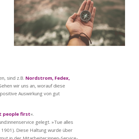
n, sind z.B.
Nordstrom, Fedex,
 Sehen wir uns an, worauf diese
positive Auswirkung von gut
t people first
«.
nd:innenservice gelegt. »Tue alles
 1901). Diese Haltung wurde über
t in der Mitarbeiter:innen-Service-