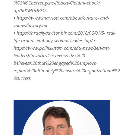
%C3%9Cberzeugens-Robert-Cialdini-ebook/
dp/B01MUDPFCC
•
https://www.marriott.com/about/culture- and-
values/history.mi
•
https://hrdailyadvisor.blr.com/2018/06/01/5- real-
life-brands-embody-servant-leadership/
•
https://www.pallikkutam.com/edu-news/servant-
leadershipstories#:~:text=FedEx%20
believes%20that%20engaged%20employe-
es,and%20ultimately%20ensure%20organizational%2
0success.