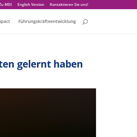
Zu MDI
English Version
Kontaktieren Sie uns!
mpact
Führungskräfteentwicklung
aten gelernt haben