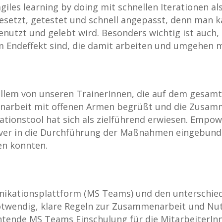
 agiles learning by doing mit schnellen Iterationen al
setzt, getestet und schnell angepasst, denn man ka
 genutzt und gelebt wird. Besonders wichtig ist auch
im Endeffekt sind, die damit arbeiten und umgehen 
 allem von unseren TrainerInnen, die auf dem gesamt
arbeit mit offenen Armen begrüßt und die Zusamm
tionstool hat sich als zielführend erwiesen. Empo
tiver in die Durchführung der Maßnahmen eingebun
n konnten.
nikationsplattform (MS Teams) und den unterschie
twendig, klare Regeln zur Zusammenarbeit und Nutz
chtende MS Teams Einschulung für die MitarbeiterIn