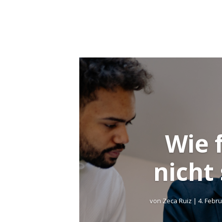
Wie 
nicht
von
Zeca Ruiz
|
4. Febr