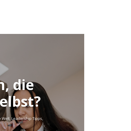
, die
elbst?
e Welt
,
Leadership Tipps
,