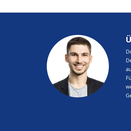
Ü
D
D
au
Fü
we
G