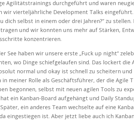
ge Agilitätstrainings durchgeführt und waren neugi
ir vierteljährliche Development Talks eingeführt. E
 dich selbst in einem oder drei Jahren?“ zu stellen
getragen und wir konnten uns mehr auf Stärken, Ent
schritte konzentrieren.
er See haben wir unsere erste „Fuck up night“ zele
hten, wo Dinge schiefgelaufen sind. Das lockert die
olut normal und okay ist schnell zu scheitern und a
 in meiner Rolle als Geschäftsführer, der die Agile
aben begonnen, selbst mit neuen agilen Tools zu ex
 hat ein Kanban-Board aufgehängt und Daily Standu
Später, ein anderes Team wechselte auf eine Kanba
a eingestiegen ist. Aber jetzt liebe auch ich Kanban