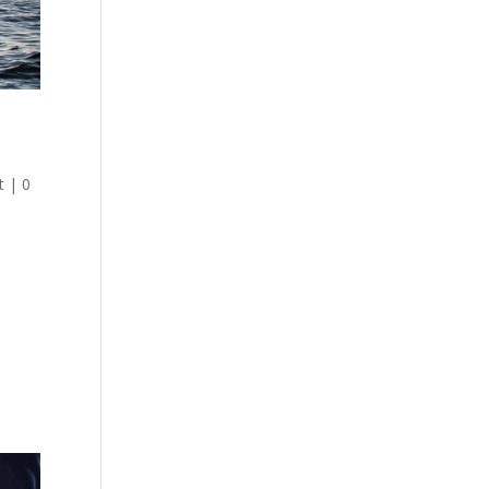
t
|
0