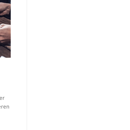
er
eren