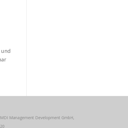
 und
nar
 MDI Management Development GmbH,
020