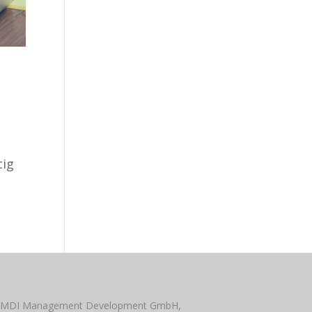
tig
 MDI Management Development GmbH,