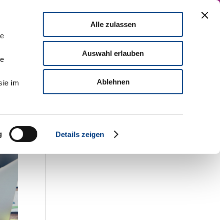
Zu MDI
English Version
Kontaktieren Sie uns!
Alle zulassen
mpact
Führungskräfteentwicklung
le
Auswahl erlauben
le
Ablehnen
sie im
g
Details zeigen