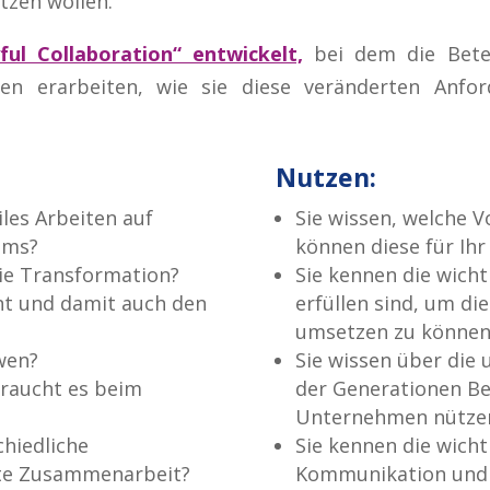
tzen wollen.
ul Collaboration“ entwickelt,
bei dem die Betei
ten erarbeiten, wie sie diese veränderten An
Nutzen:
les Arbeiten auf
Sie wissen, welche V
ams?
können diese für Ih
ie Transformation?
Sie kennen die wich
t und damit auch den
erfüllen sind, um di
umsetzen zu können
wen?
Sie wissen über die 
raucht es beim
der Generationen Be
Unternehmen nütze
hiedliche
Sie kennen die wich
rte Zusammenarbeit?
Kommunikation und 