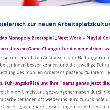
ielerisch zur neuen Arbeitsplatzkultu
 das Monopoly Brettspiel „Next Work – Playful Co
um ist es ein Game Changer für die neue Arbeitsw
erisch unterstützten Austausch ihrer Haltungen un
rbeiter:innen besser kennen, und die jeweilige Führ
tzung des mobilen Arbeitens passend zu ihrem Te
 Führungskräfte und ihre Teams genau jetzt dies
greich mobil, meistens gezwungenermaßen durch di
Mitarbeiter:innen oft wieder ins Büro zurück holen, 
etzt wichtig, gangbare Umsetzungen für ALLE zu find