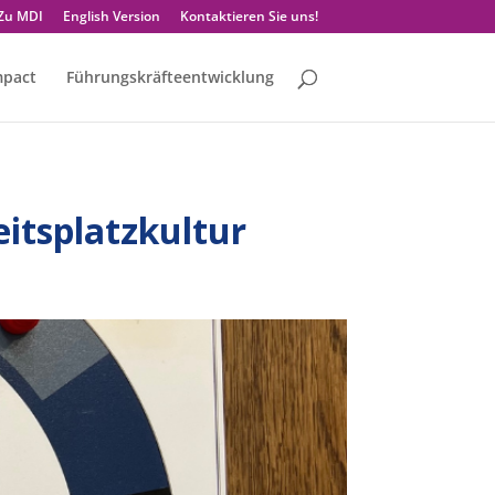
Zu MDI
English Version
Kontaktieren Sie uns!
mpact
Führungskräfteentwicklung
itsplatzkultur