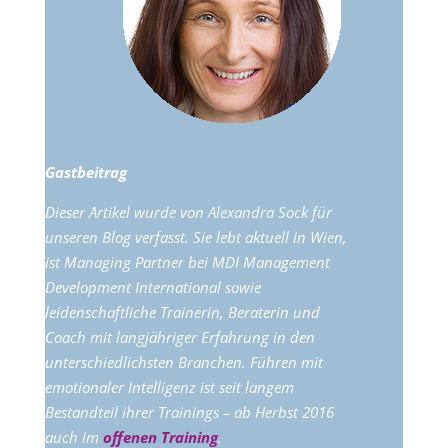
Gastbeitrag
Dieser Artikel wurde von Alexandra Sock für
unseren Blog verfasst. Sie lebt aktuell in Wien,
ist Managing Partner bei MDI Management
Development International sowie
leidenschaftliche Trainerin, Beraterin und
Coach mit langjähriger Erfahrung in den
unterschiedlichsten Branchen. Führen mit
emotionaler Intelligenz ist seit langem
Bestandteil ihrer Trainings – ab Herbst 2016
auch im
offenen Training
.