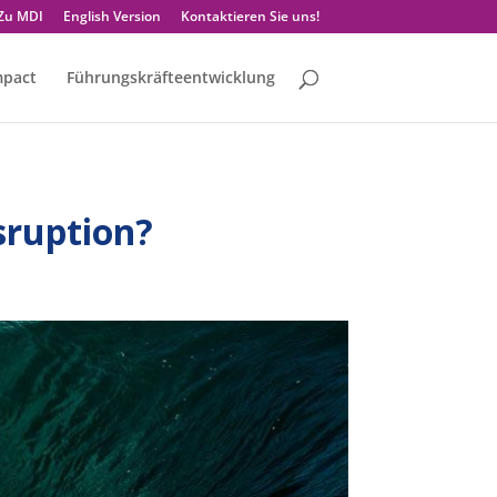
Zu MDI
English Version
Kontaktieren Sie uns!
mpact
Führungskräfteentwicklung
sruption?