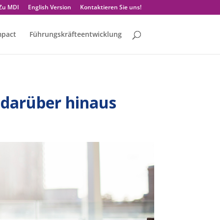
Zu MDI
English Version
Kontaktieren Sie uns!
mpact
Führungskräfteentwicklung
 darüber hinaus