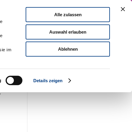
Zu MDI
English Version
Kontaktieren Sie uns!
Alle zulassen
mpact
Führungskräfteentwicklung
le
Auswahl erlauben
le
Ablehnen
sie im
g
Details zeigen
,