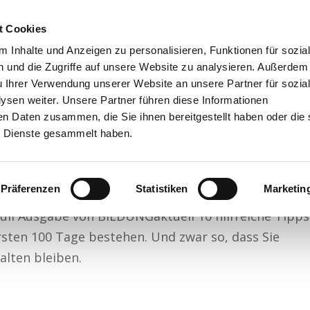
t Cookies
Agile Führung
Laterale Führung
Leadership I
 Inhalte und Anzeigen zu personalisieren, Funktionen für sozia
 und die Zugriffe auf unsere Website zu analysieren. Außerdem
u Ihrer Verwendung unserer Website an unsere Partner für sozia
sen weiter. Unsere Partner führen diese Informationen
en Daten zusammen, die Sie ihnen bereitgestellt haben oder die 
dann Chef
 Dienste gesammelt haben.
rship Tipps
,
Lerneffektivität
,
Training Insights
Präferenzen
Statistiken
Marketin
Juli Ausgabe von BILDUNGaktuell 10 hilfreiche Tipps
ersten 100 Tage bestehen. Und zwar so, dass Sie
alten bleiben.