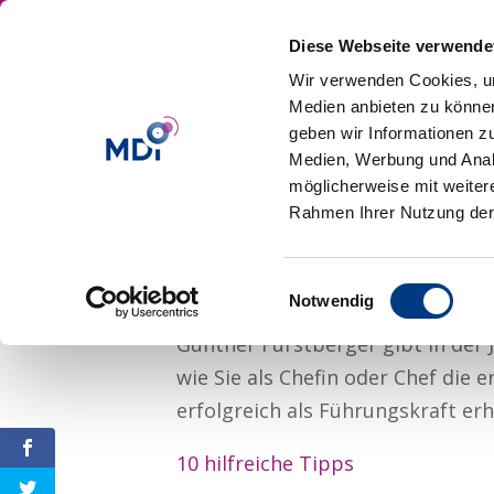
Diese Webseite verwende
Wir verwenden Cookies, um
Medien anbieten zu können
geben wir Informationen z
Medien, Werbung und Analy
möglicherweise mit weiter
Erst Mitarbeiter, 
Rahmen Ihrer Nutzung der
von
|
Jul 17, 2014
|
Laterale Führung
,
Leade
Einwilligungsauswahl
Notwendig
Gunther Fürstberger gibt in der 
wie Sie als Chefin oder Chef die 
erfolgreich als Führungskraft erh
10 hilfreiche Tipps