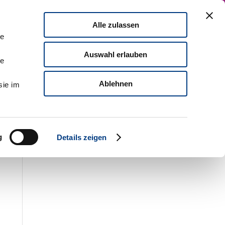
MDI
German version
Contact us
Alle zulassen
act
Leadership Development
le
Auswahl erlauben
le
Ablehnen
sie im
g
Details zeigen