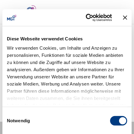
Diese Webseite verwendet Cookies
MDI Leadership Development
Wir verwenden Cookies, um Inhalte und Anzeigen zu
Background
personalisieren, Funktionen für soziale Medien anbieten
zu können und die Zugriffe auf unsere Website zu
analysieren. Außerdem geben wir Informationen zu Ihrer
Verwendung unserer Website an unsere Partner für
soziale Medien, Werbung und Analysen weiter. Unsere
Partner führen diese Informationen möglicherweise mit
weiteren Daten zusammen, die Sie ihnen bereitgestellt
MDI Leadership Development
haben oder die sie im Rahmen Ihrer Nutzung der Dienste
gesammelt haben.
Einwilligungsauswahl
Notwendig