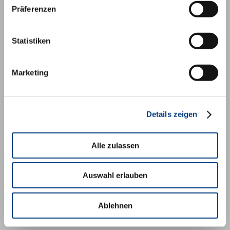
Information
Präferenzen
Imprint
MDI company website
Statistiken
Marketing
Social Media
Facebook
Twitter
Details zeigen
Youtube
LinkedIn
Alle zulassen
Auswahl erlauben
© MDI Management Development Institute, 2020
Ablehnen