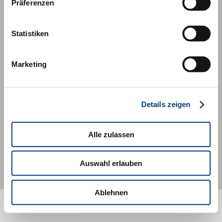
Präferenzen
Social Media
Statistiken
Facebook
Twitter
Marketing
Youtube
LinkedIn
Details zeigen
© MDI Management Development Institute, 2020
Alle zulassen
Auswahl erlauben
Ablehnen