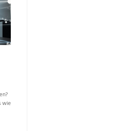
ren?
s wie