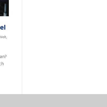
el
Welt
,
 an?
ch