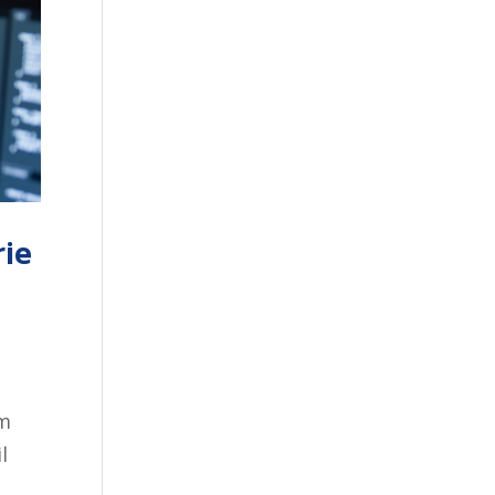
rie
um
l