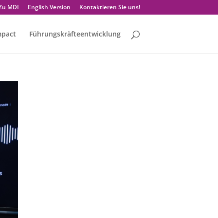
Zu MDI
English Version
Kontaktieren Sie uns!
mpact
Führungskräfteentwicklung