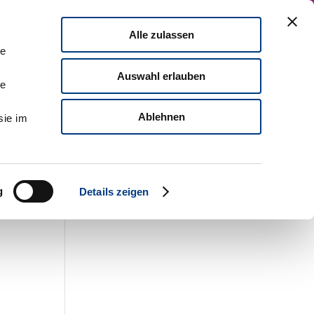
Zu MDI
English Version
Kontaktieren Sie uns!
Alle zulassen
mpact
Führungskräfteentwicklung
le
Auswahl erlauben
le
Ablehnen
sie im
g
Details zeigen