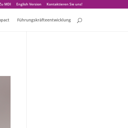
Zu MDI
English Version
Kontaktieren Sie uns!
mpact
Führungskräfteentwicklung