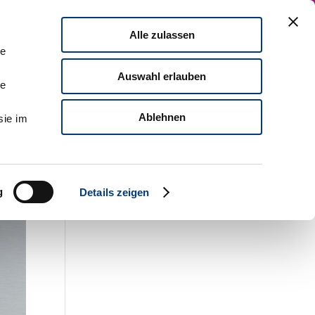
Zu MDI
English Version
Kontaktieren Sie uns!
Alle zulassen
mpact
Führungskräfteentwicklung
le
Auswahl erlauben
le
Ablehnen
sie im
e-
g
Details zeigen