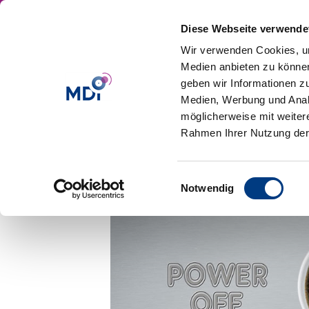
Diese Webseite verwende
Wir verwenden Cookies, um
Medien anbieten zu können
geben wir Informationen z
Medien, Werbung und Analy
möglicherweise mit weiter
Wie-Sie-tatsächlic
Rahmen Ihrer Nutzung der
erzielen
Einwilligungsauswahl
von
Judith Winder
|
Feb 15, 2017
Notwendig