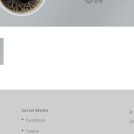
Social Media
©
Facebook
2
Twitter