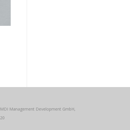
 MDI Management Development GmbH,
020