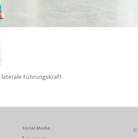
aterale Führungskraft
Social Media
©