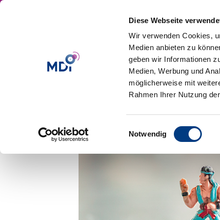
Diese Webseite verwende
Wir verwenden Cookies, um
Medien anbieten zu können
geben wir Informationen z
Medien, Werbung und Analy
möglicherweise mit weiter
Commitment Kommu
Rahmen Ihrer Nutzung der
Führungskraft
Einwilligungsauswahl
von
Julia Bröderbauer
|
Jun 15, 2016
Notwendig