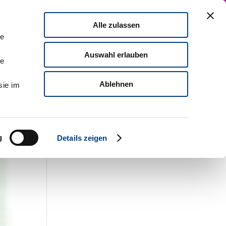
Zu MDI
English Version
Kontaktieren Sie uns!
Alle zulassen
mpact
Führungskräfteentwicklung
le
Auswahl erlauben
le
Ablehnen
sie im
g
Details zeigen