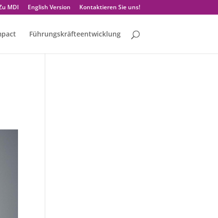
Zu MDI
English Version
Kontaktieren Sie uns!
mpact
Führungskräfteentwicklung