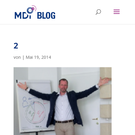
2
von
|
Mai 19, 2014