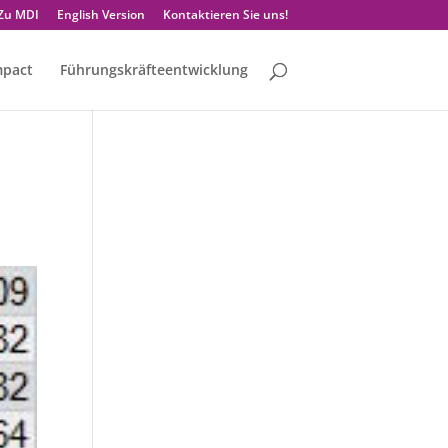
Zu MDI
English Version
Kontaktieren Sie uns!
mpact
Führungskräfteentwicklung