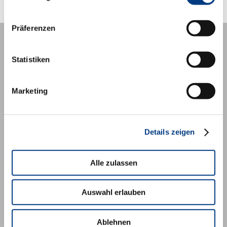
Präferenzen
Unternehmen
Statistiken
Impressum
MDI Unternehmenswebseite
Marketing
Social Media
Details zeigen
Facebook
Twitter
Alle zulassen
Youtube
Linkedin
Auswahl erlauben
© MDI Management Development GmbH, 2020
Ablehnen